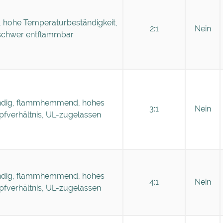
 hohe Temperaturbeständigkeit,
2:1
Nein
schwer entflammbar
dig, flammhemmend, hohes
3:1
Nein
fverhältnis, UL-zugelassen
dig, flammhemmend, hohes
4:1
Nein
fverhältnis, UL-zugelassen