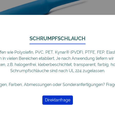
SCHRUMPFSCHLAUCH
en wie Polyolefin, PVC, PET, Kynar® (PVDF), PTFE, FEP, Elas
h in vielen Bereichen etabliert. Je nach Anwendung liefern w
en, z.B.
halogenfrei
,
kleberbeschichtet
,
transparent
,
farbig
, h
Schrumpfschläuche sind nach
UL 224
zugelassen.
gen, Farben, Abmessungen oder Sonderanfertigungen?
Frag
Direktanfrage