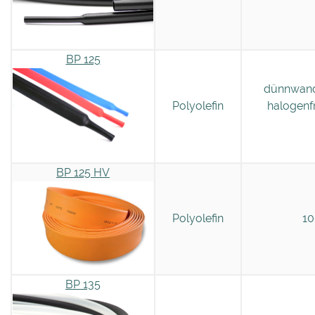
BP 125
dünnwand
Polyolefin
halogenf
BP 125 HV
Polyolefin
1
BP 135