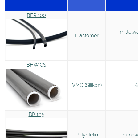
BER 100
mittelw
Elastomer
BHW CS
VMQ (Silikon)
K
BP 105
Polyolefin
dünnwa