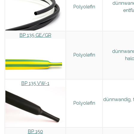
dünnwand
Polyolefin
entf
BP 135 GE/GR
dünnwand
Polyolefin
hal
BP 135 VW-1
dünnwandig, f
Polyolefin
BP 150