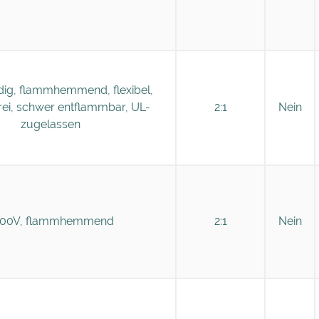
ig, flammhemmend, flexibel,
rei, schwer entflammbar, UL-
2:1
Nein
zugelassen
000V, flammhemmend
2:1
Nein