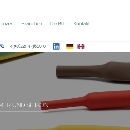
enzen
Branchen
Die BIT
Kontakt
+49(0)2254 9610 0
OMER UND SILIKON