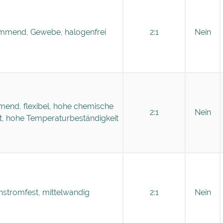
mend, Gewebe, halogenfrei
2:1
Nein
nd, flexibel, hohe chemische
2:1
Nein
t, hohe Temperaturbeständigkeit
hstromfest, mittelwandig
2:1
Nein