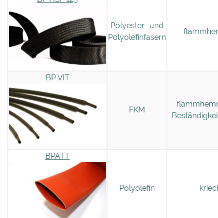
Polyester- und
flammhem
Polyolefinfasern
BP VIT
flammhemme
FKM
Beständigkei
BPATT
Polyolefin
kriec