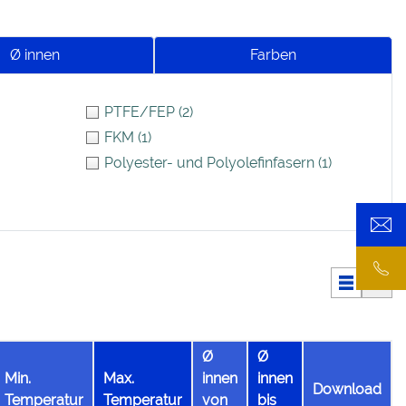
Ø innen
Farben
PTFE/FEP
(2)
FKM
(1)
Polyester- und Polyolefinfasern
(1)
Ø
Ø
Min.
Max.
innen
innen
Download
Temperatur
Temperatur
von
bis