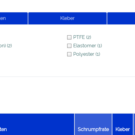
ten
Kleber
PTFE
(2)
on)
(2)
Elastomer
(1)
Polyester
(1)
ten
Schrumpfrate
Kleber