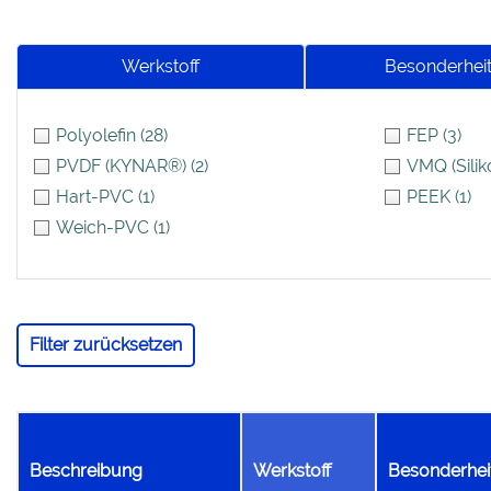
Werkstoff
Besonderhei
Polyolefin
(28)
FEP
(3)
PVDF (KYNAR®)
(2)
VMQ (Silik
Hart-PVC
(1)
PEEK
(1)
Weich-PVC
(1)
Filter zurücksetzen
Beschreibung
Werkstoff
Besonderhei