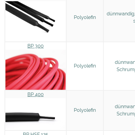
dünnwandig,
Polyolefin
BP 300
dünnwan
Polyolefin
Schrump
BP 400
dünnwan
Polyolefin
Schrump
BP HSF 125