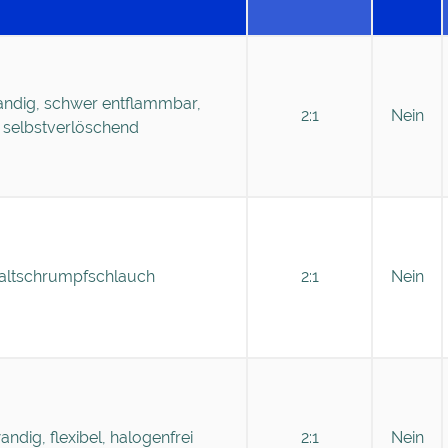
andig, schwer entflammbar,
2:1
Nein
selbstverlöschend
altschrumpfschlauch
2:1
Nein
ndig, flexibel, halogenfrei
2:1
Nein