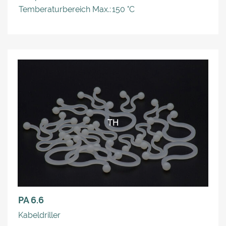
Temberaturbereich Max.:
150 °C
TH
PA 6.6
Kabeldriller